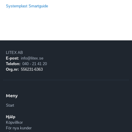
Systemplast Smartguide
LITEX AB
E-post:
info@litex.se
Telefon:
040 - 21 41 20
Org.nr:
556231-6363
Meny
Start
Hjälp
Köpvillkor
För nya kunder