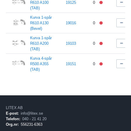
R610 A100
19125
0
(TAB)
Kurva 1-spår
R610 A130
19016
0
(Bevel)
Kurva 1-spår
R610 A200
19103
0
(TAB)
Kurva 4-spår
R500 A355
19151
0
(TAB)
LITEX AB
E-post:
info@litex.se
Telefon:
040 - 21 41 20
Org.nr:
556231-6363