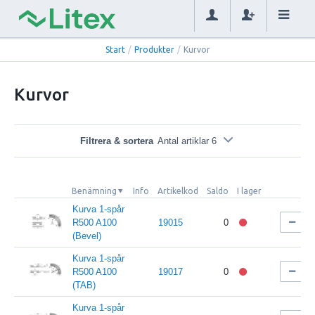
Start
/
Produkter
/
Kurvor
Kurvor
Filtrera & sortera
Antal artiklar 6
Benämning
Info
Artikelkod
Saldo
I lager
Kurva 1-spår
R500 A100
19015
0
(Bevel)
Kurva 1-spår
R500 A100
19017
0
(TAB)
Kurva 1-spår